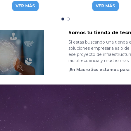
bit, FD514GS1-R550
gigabit ethernet y 4 puerto
VER MÁS
VER MÁS
SFP+
Somos tu tienda de tecn
Si estas buscando una tienda 
soluciones empresariales o de 
ese proyecto de infraestructur
radiofrecuencia y mucho más!
¡En Macrotics estamos para 