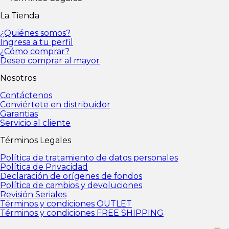
Política de tratamiento de datos personales
Polític
La Tienda
fondos
Política de cambios y devoluciones
Revisión 
condiciones FREE SHIPPING
¿Quiénes somos?
Ingresa a tu perfil
¿Cómo comprar?
Deseo comprar al mayor
Nosotros
Contáctenos
Conviértete en distribuidor
Garantias
Servicio al cliente
Términos Legales
Política de tratamiento de datos personales
Política de Privacidad
Declaración de orígenes de fondos
Política de cambios y devoluciones
Revisión Seriales
Términos y condiciones OUTLET
Términos y condiciones FREE SHIPPING