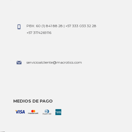
y
PBX: 60 (1) 841 88 28 | +57 333 033 32 28
+57 3174269116
servicioalcliente@macrotics.com
MEDIOS DE PAGO