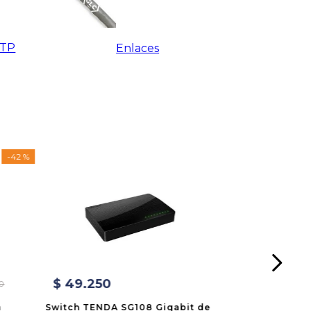
UTP
Enlaces
-
42 %
$
49
.
250
0
a
Switch TENDA SG108 Gigabit de