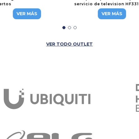
ertos
servicio de television HF33
BA-L310
VER MÁS
VER MÁS
VER TODO OUTLET