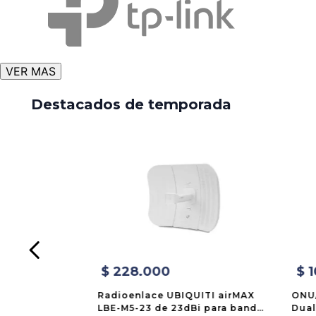
VER MAS
Destacados de temporada
$
228
.
000
$
1
Radioenlace UBIQUITI airMAX
ONU
LBE-M5-23 de 23dBi para banda
Dual