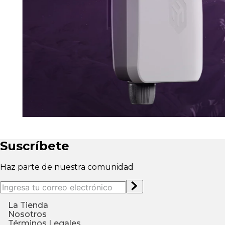
Suscríbete
Haz parte de nuestra comunidad
La Tienda
¿Quiénes somos?
Nosotros
Ingresa a tu perfil
¿Cómo compr
Contáctenos
Términos Legales
Conviértete en distribuidor
Garantia