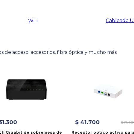
Cableado 
WiFi
s de acceso, accesorios, fibra óptica y mucho más.
31
.
300
$
41
.
700
$
71
.
40
ch Gigabit de sobremesa de
Receptor optico activo par