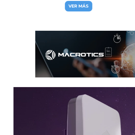
5GHz
Giga
VER MÁS