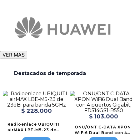
VER MAS
Destacados de temporada
$
228
.
000
$
103
.
000
Radioenlace UBIQUITI
ONU/ONT C-DATA XPON
airMAX LBE-M5-23 de
WiFi6 Dual Band con 4
23dBi para banda 5GHz
puertos Gigabit,