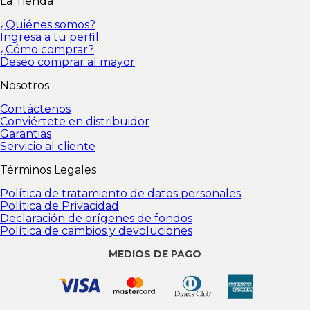
La Tienda
personales
Política de Privacidad
Declaración de
orígenes de fondos
Política de cambios y
¿Quiénes somos?
devoluciones
Ingresa a tu perfil
¿Cómo comprar?
Deseo comprar al mayor
Nosotros
Contáctenos
Conviértete en distribuidor
Garantias
Servicio al cliente
Términos Legales
Política de tratamiento de datos personales
Política de Privacidad
Declaración de orígenes de fondos
Política de cambios y devoluciones
MEDIOS DE PAGO