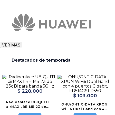
VER MAS
Destacados de temporada
$
228
.
000
$
103
.
000
Radioenlace UBIQUITI
ONU/ONT C-DATA XPON
airMAX LBE-M5-23 de
WiFi6 Dual Band con 4
23dBi para banda 5GHz
puertos Gigabit,