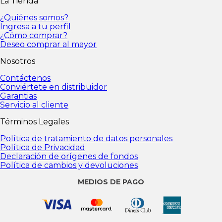
La Tienda
personales
Política de Privacidad
Declaración de
orígenes de fondos
Política de cambios y
¿Quiénes somos?
devoluciones
Ingresa a tu perfil
¿Cómo comprar?
Deseo comprar al mayor
Nosotros
Contáctenos
Conviértete en distribuidor
Garantias
Servicio al cliente
Términos Legales
Política de tratamiento de datos personales
Política de Privacidad
Declaración de orígenes de fondos
Política de cambios y devoluciones
MEDIOS DE PAGO