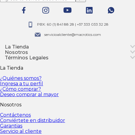
PBX: 60 (1) 841 88 28 | +57 333 033 32 28
servicioalcliente@macrotics.com
La Tienda
¿Quiénes somos?
Nosotros
Ingresa a tu perfil
¿Cómo
comprar?
Contáctenos
Términos Legales
Deseo comprar al mayor
Conviértete en
distribuidor
Política de tratamiento de datos
Garantias
Servicio al cliente
La Tienda
personales
Política de Privacidad
Declaración de
orígenes de fondos
Política de cambios y
¿Quiénes somos?
devoluciones
Ingresa a tu perfil
¿Cómo comprar?
Deseo comprar al mayor
Nosotros
Contáctenos
Conviértete en distribuidor
Garantias
Servicio al cliente