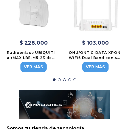
$
228
.
000
$
103
.
000
Radioenlace UBIQUITI
ONU/ONT C-DATA XPON
airMAX LBE-M5-23 de
WiFi6 Dual Band con 4
23dBi para banda 5GHz
puertos Gigabit,
VER MÁS
VER MÁS
FD514GS1-R550
Somos tu tienda de tecnología