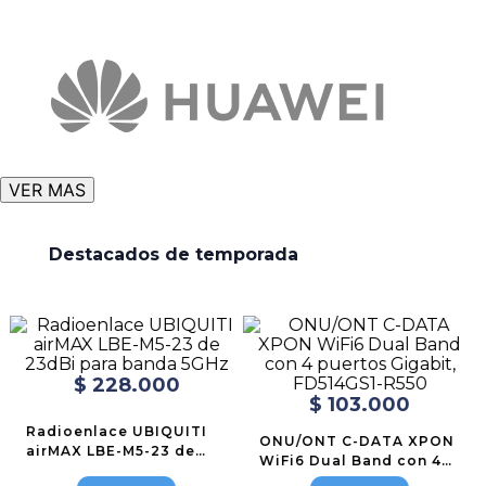
VER MAS
Destacados de temporada
$
228
.
000
$
103
.
000
Radioenlace UBIQUITI
ONU/ONT C-DATA XPON
airMAX LBE-M5-23 de
WiFi6 Dual Band con 4
23dBi para banda 5GHz
puertos Gigabit,