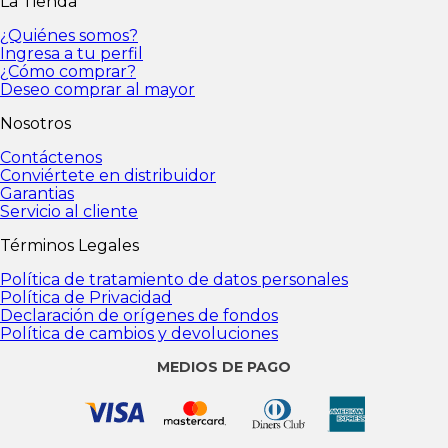
La Tienda
personales
Política de Privacidad
Declaración de
orígenes de fondos
Política de cambios y
¿Quiénes somos?
devoluciones
Ingresa a tu perfil
¿Cómo comprar?
Deseo comprar al mayor
Nosotros
Contáctenos
Conviértete en distribuidor
Garantias
Servicio al cliente
Términos Legales
Política de tratamiento de datos personales
Política de Privacidad
Declaración de orígenes de fondos
Política de cambios y devoluciones
MEDIOS DE PAGO