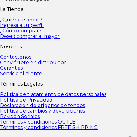
Política de tratamiento de datos personales
Polític
La Tienda
fondos
Política de cambios y devoluciones
Revisión 
condiciones FREE SHIPPING
¿Quiénes somos?
Ingresa a tu perfil
¿Cómo comprar?
Deseo comprar al mayor
Nosotros
Contáctenos
Conviértete en distribuidor
Garantias
Servicio al cliente
Términos Legales
Política de tratamiento de datos personales
Política de Privacidad
Declaración de orígenes de fondos
Política de cambios y devoluciones
Revisión Seriales
Términos y condiciones OUTLET
Términos y condiciones FREE SHIPPING