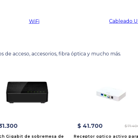
Cableado 
WiFi
s de acceso, accesorios, fibra óptica y mucho más.
31
.
300
$
41
.
700
$
71
.
40
ch Gigabit de sobremesa de
Receptor optico activo par