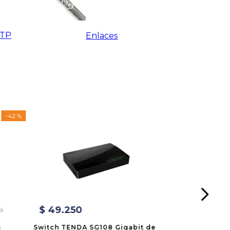
UTP
Enlaces
-
42 %
$
49
.
250
0
a
Switch TENDA SG108 Gigabit de