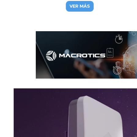
5GHz
Giga
VER MÁS