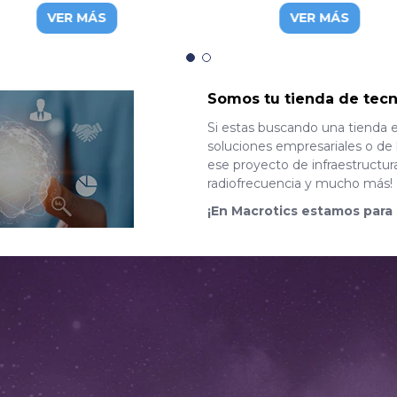
bit, FD514GS1-R550
gigabit ethernet y 4 puerto
VER MÁS
VER MÁS
SFP+
Somos tu tienda de tecn
Si estas buscando una tienda 
soluciones empresariales o de 
ese proyecto de infraestructur
radiofrecuencia y mucho más!
¡En Macrotics estamos para 