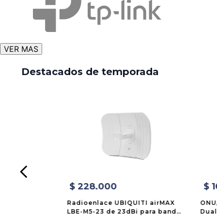
VER MAS
Destacados de temporada
$
228
.
000
$
1
Radioenlace UBIQUITI airMAX
ONU
LBE-M5-23 de 23dBi para banda
Dual