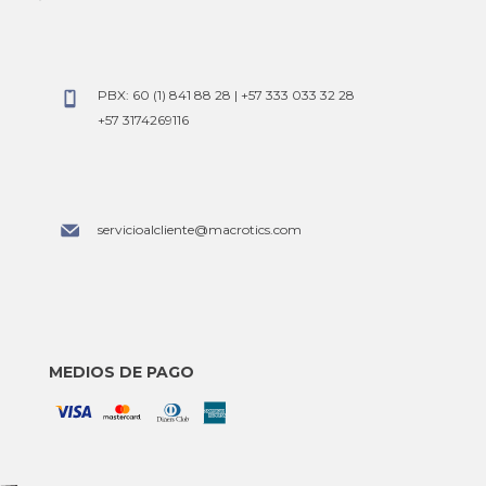
y
PBX: 60 (1) 841 88 28 | +57 333 033 32 28
+57 3174269116
servicioalcliente@macrotics.com
MEDIOS DE PAGO