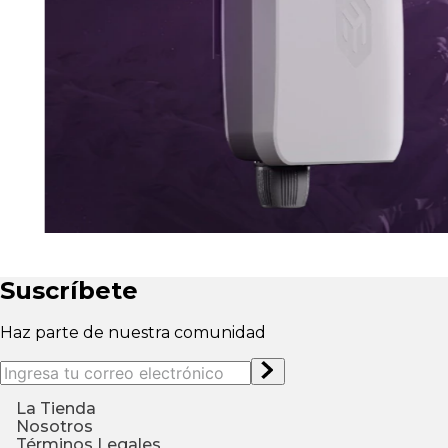
Suscríbete
Haz parte de nuestra comunidad
La Tienda
¿Quiénes somos?
Nosotros
Ingresa a tu perfil
¿Cómo compr
Contáctenos
Términos Legales
Conviértete en distribuidor
Garantia