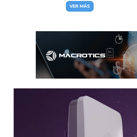
5GHz
Giga
VER MÁS