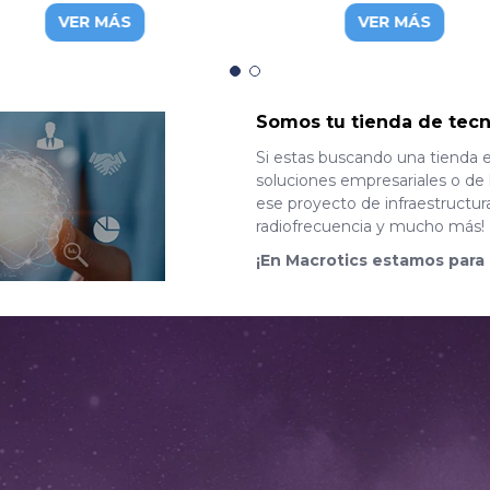
bit, FD514GS1-R550
gigabit ethernet y 4 puerto
VER MÁS
VER MÁS
SFP+
Somos tu tienda de tecn
Si estas buscando una tienda 
soluciones empresariales o de 
ese proyecto de infraestructur
radiofrecuencia y mucho más!
¡En Macrotics estamos para 