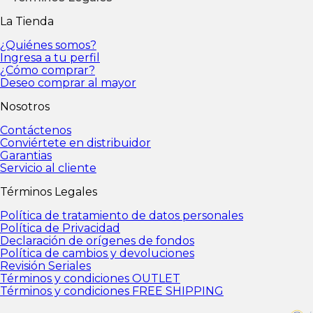
Política de tratamiento de datos personales
Polític
La Tienda
fondos
Política de cambios y devoluciones
Revisión 
condiciones FREE SHIPPING
¿Quiénes somos?
Ingresa a tu perfil
¿Cómo comprar?
Deseo comprar al mayor
Nosotros
Contáctenos
Conviértete en distribuidor
Garantias
Servicio al cliente
Términos Legales
Política de tratamiento de datos personales
Política de Privacidad
Declaración de orígenes de fondos
Política de cambios y devoluciones
Revisión Seriales
Términos y condiciones OUTLET
Términos y condiciones FREE SHIPPING