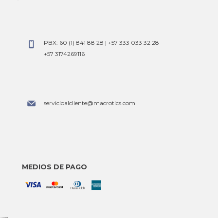
y
PBX: 60 (1) 841 88 28 | +57 333 033 32 28
+57 3174269116
servicioalcliente@macrotics.com
MEDIOS DE PAGO