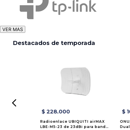
VER MAS
Destacados de temporada
$
228
.
000
$
1
Radioenlace UBIQUITI airMAX
ONU
LBE-M5-23 de 23dBi para banda
Dual