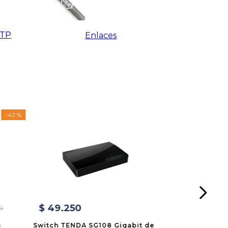
UTP
Enlaces
-
42 %
$
49
.
250
0
a
Switch TENDA SG108 Gigabit de