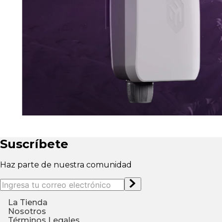
Suscríbete
Haz parte de nuestra comunidad
La Tienda
¿Quiénes somos?
Nosotros
Ingresa a tu perfil
¿Cómo compr
Contáctenos
Términos Legales
Conviértete en distribuidor
Garantia