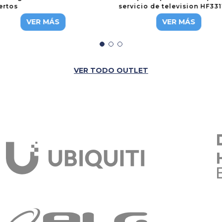
ertos
servicio de television HF33
BA-L310
VER MÁS
VER MÁS
VER TODO OUTLET