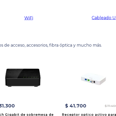
Cableado 
WiFi
s de acceso, accesorios, fibra óptica y mucho más.
31
.
300
$
41
.
700
$
71
.
40
ch Gigabit de sobremesa de
Receptor optico activo par