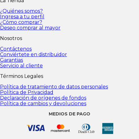
La Tienda
personales
Política de Privacidad
Declaración de
orígenes de fondos
Política de cambios y
¿Quiénes somos?
devoluciones
Ingresa a tu perfil
¿Cómo comprar?
Deseo comprar al mayor
Nosotros
Contáctenos
Conviértete en distribuidor
Garantias
Servicio al cliente
Términos Legales
Política de tratamiento de datos personales
Política de Privacidad
Declaración de orígenes de fondos
Política de cambios y devoluciones
MEDIOS DE PAGO