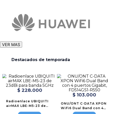
VER MAS
Destacados de temporada
$
228
.
000
$
103
.
000
Radioenlace UBIQUITI
ONU/ONT C-DATA XPON
airMAX LBE-M5-23 de
WiFi6 Dual Band con 4
23dBi para banda 5GHz
puertos Gigabit,